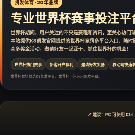
K8凯发棋牌APP