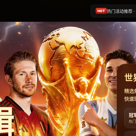
按k8登录线路稳定度及时更新说明；在凯