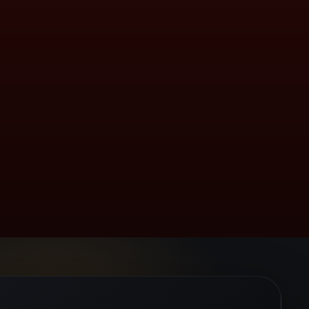
维护提醒与客服入口完善，建议把官方入口加入书签并同步到