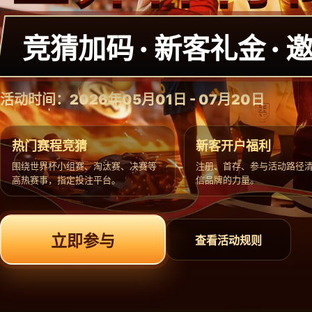
号，并避免从未知页面获取安装包，如遇