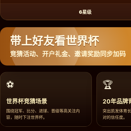
到加载慢先清Cookie与缓存再切网络，保持单会话更稳定。