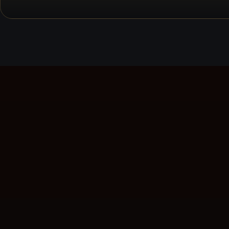
电脑端适合做更深入的对比与入口管理，可在凯发电脑版
定体验，玩法覆盖棋牌与对战，加载稳定、响应更顺滑，
点击下载