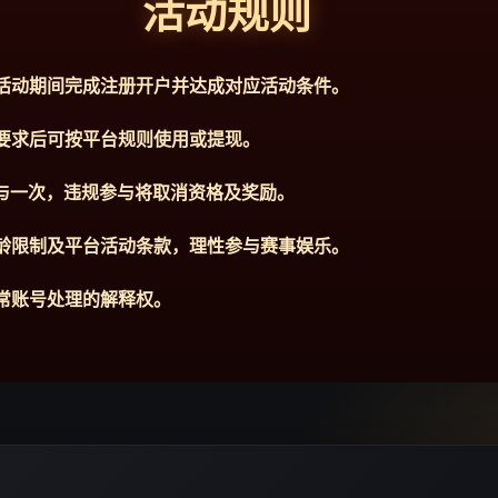
公告同步与导航统一，移动端体验更稳定；实时变化展示直观，
。