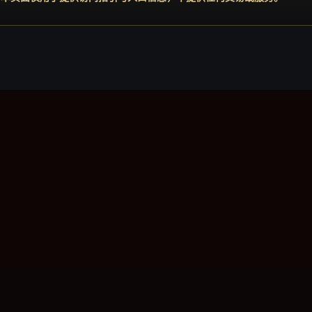
网进行多标签查看、资料对照与入口收藏；外出时再用凯发体育
，加载更稳、响应更顺滑，支持好友对战与房间互动更方便，同