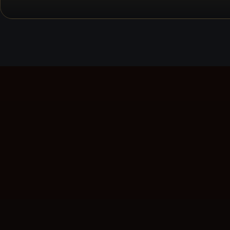
想在电脑端做更细致的整理与对比，可以用凯发电脑版官
平台强调官方保障与稳定体验，玩法覆盖棋牌与对战模式
点击下载