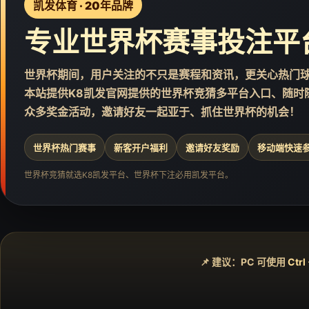
K8凯发棋牌APP