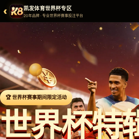
k8手机登录
k8凯发体育下载
k8凯发体育APP下载
凯发体育APP下载
凯发登录
凯发综合资讯
凯发体育新闻
凯发网娱乐
立即下载
k8凯发
我们会根据凯发首页地址的可达性与拥堵