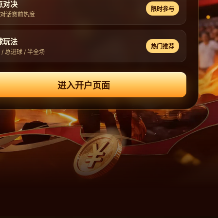
来访问问题。