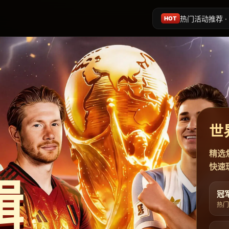
状况持续更新入口说明；配合k8登陆下载