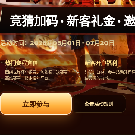
存入口并检查权限设置，遇到异常提示先