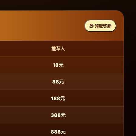
定的访问路径，并将常用入口收藏到浏览器账号同步，出现白屏
信息；日常低频登录可用浏览器快速查看，但涉及安全策略变