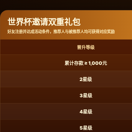
凯发体育网页版
凯发体育全站APP
凯发体育APP
凯发体育平台推荐
凯发体育网页版在低存储设备上优势明显，打开即可查看赛事
先无痕模式测试再清缓存重试，按公告更新入口更省心。
k8手机登录
如果你对账号安全更敏感，建议把敏感设置与设备管理集中放