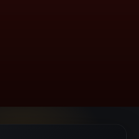
护信息提示更明显，客服入口更易触达，建议将官方入口固定