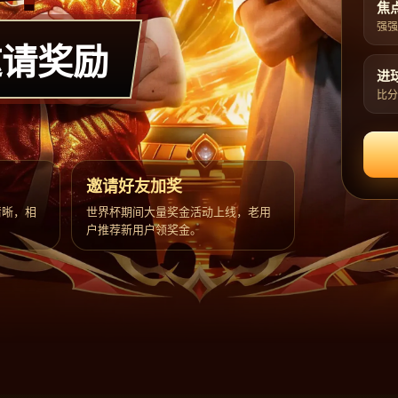
清缓存换网络再试，避免旧链接与旧缓存带