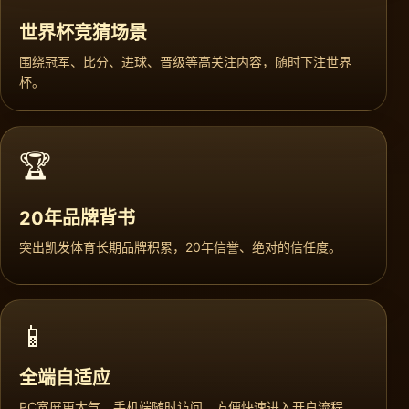
k8凯发全站APP
k8国际官网提供即时更新与动态内容展示，结合凯发体
育下载对启动速度与资源加载的优化，手机端操作更顺
滑；建议定期清缓存并只保留公告入口书签，遇到验证
码延迟先切Wi-Fi/流量再试，减少反复跳转与等待。