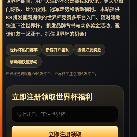
凯发登录器
k8网站登录前先看公告能少走弯路，配合凯发体育下载
自研登录器更省心：确认非维护期后再直达分区，减少
无效跳转；Windows/Mac 若出现拦截提示或异常重定
向，登录器可帮助恢复连接并回到官方路径，减少等待
与中断；建议把公告页与入口指引分类收藏并定期替换
旧链接，入口变化及时跟进更稳。
点击下载
认识k8登陆下载
带您一起认识我们的k8会员注册