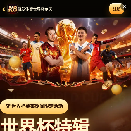
×
k8登陆下载
k8凯发体育下载
k8凯发体育APP下载
凯发体育APP下载
凯发登录
凯发综合资讯
凯发体育新闻
凯发网娱乐
立即下载
k8凯发
为减少用户在高峰期遇到拥堵，我们会根