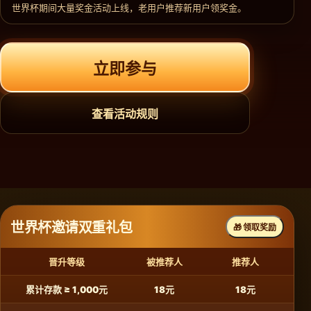
凯发体育网页版
凯发体育全站APP
凯发体育APP
凯发体育平台推荐