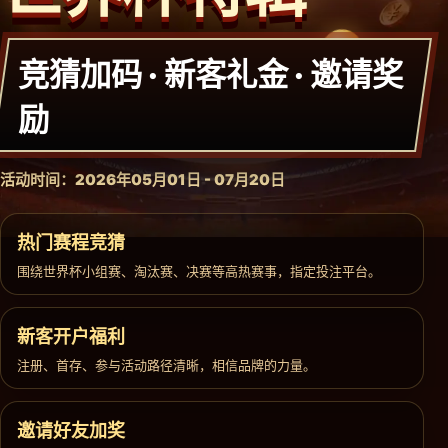
据k8登录线路的稳定性持续优化入口提
示；关注凯发体育曼城专题时若出现加载
慢，可先暂停后台下载、清缓存并切换到
更稳定网络，再按指引进入目标页面，避
免多次重复进入造成会话冲突。