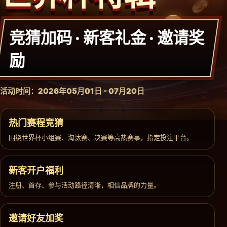
依据k8登录线路状态更新指引；联系凯
发体育客服前建议先整理报错截图与时间
点，若页面无法打开可先清缓存并切换网
络再进入官方通道提交信息，这样更便于
定位线路问题并减少反复操作风险。