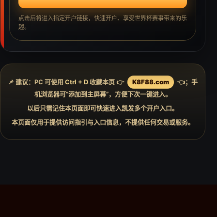
带您一起认识我们的凯发体育登录