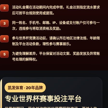
育手机开启省流并固定快捷方式，随手打开更快。平台
主打官方保障与稳定体验，玩法覆盖棋牌与对战，加载
稳定、响应更顺滑，支持好友对战更方便，建议定期更
新书签与清缓存减少等待。
点击下载