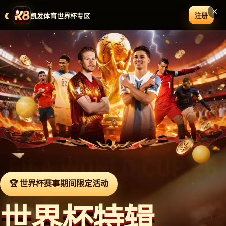
×
k8中国官网
k8凯发体育下载
k8凯发体育APP下载
凯发体育APP下载
凯发登录
凯发综合资讯
凯发体育新闻
凯发网娱乐
立即下载
k8凯发
入口的可达性会受网络拥堵影响，我们会